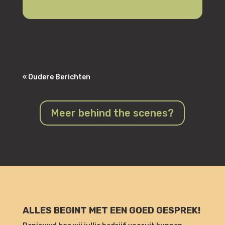
BOORMACHINE? CHECK. OLIEBOLLEN?
CHECK. COMMERCIAL-READY SNACKS?
DUBBEL CHECK. WIE ZEGT DAT
BOORMACHINES ALLEEN KUNNEN
BOREN? 😜🔧
« Oudere Berichten
Meer behind the scenes?
ALLES BEGINT MET EEN GOED GESPREK!