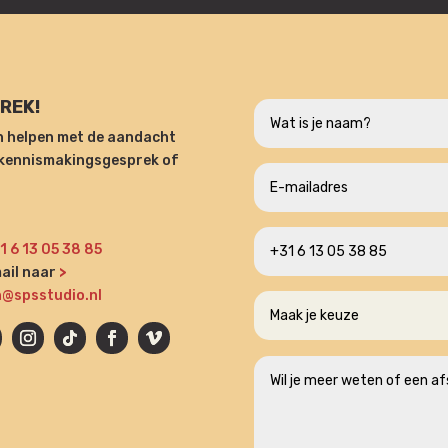
REK!
en helpen met de aandacht
n kennismakingsgesprek of
1 6 13 05 38 85
ail naar
>
n@spsstudio.nl