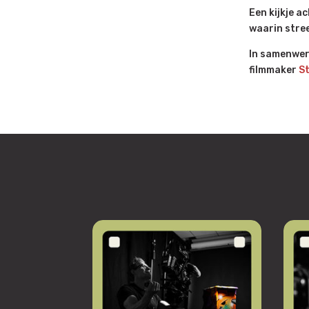
Een kijkje a
waarin stree
In samenwerk
filmmaker
St