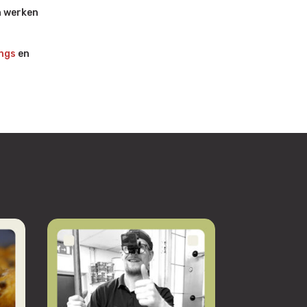
n werken
ngs
en