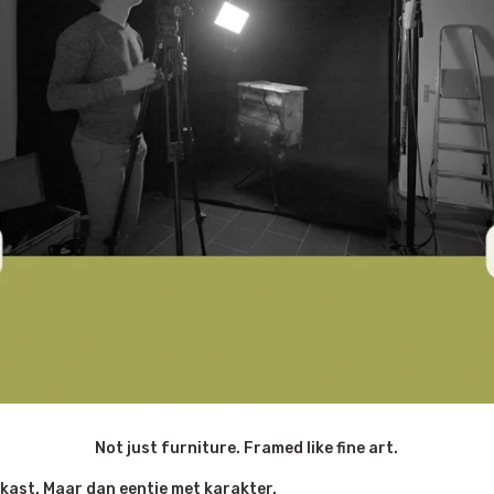
Not just furniture. Framed like fine art.
kast. Maar dan eentje met karakter.