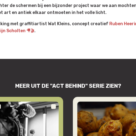
chter de schermen bij een bijzonder project waar we aan mochte
t art en antiek elkaar ontmoeten in het volle licht.
ing met graffitiartist Wat Kleins, concept creatief
Ruben Heeri
ijn Scholten 🎥🎬
.
MEER UIT DE "ACT BEHIND" SERIE ZIEN?