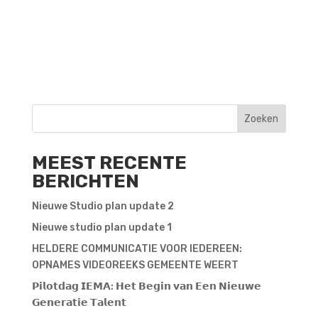
Zoeken
MEEST RECENTE
BERICHTEN
Nieuwe Studio plan update 2
Nieuwe studio plan update 1
HELDERE COMMUNICATIE VOOR IEDEREEN:
OPNAMES VIDEOREEKS GEMEENTE WEERT
𝗣𝗶𝗹𝗼𝘁𝗱𝗮𝗴 𝗜𝗘𝗠𝗔: 𝗛𝗲𝘁 𝗕𝗲𝗴𝗶𝗻 𝘃𝗮𝗻 𝗘𝗲𝗻 𝗡𝗶𝗲𝘂𝘄𝗲
𝗚𝗲𝗻𝗲𝗿𝗮𝘁𝗶𝗲 𝗧𝗮𝗹𝗲𝗻𝘁