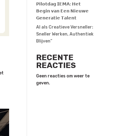
𝗣𝗶𝗹𝗼𝘁𝗱𝗮𝗴 𝗜𝗘𝗠𝗔: 𝗛𝗲𝘁
𝗕𝗲𝗴𝗶𝗻 𝘃𝗮𝗻 𝗘𝗲𝗻 𝗡𝗶𝗲𝘂𝘄𝗲
𝗚𝗲𝗻𝗲𝗿𝗮𝘁𝗶𝗲 𝗧𝗮𝗹𝗲𝗻𝘁
AI als Creatieve Versneller:
Sneller Werken, Authentiek
Blijven”
RECENTE
REACTIES
et
Geen reacties om weer te
geven.