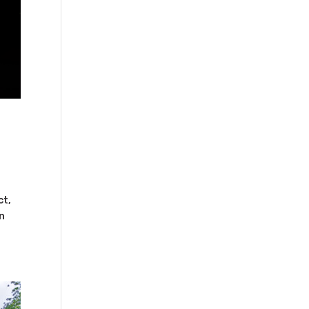
ct,
en