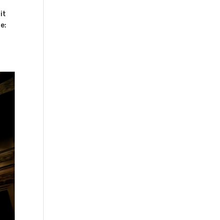
it
e: