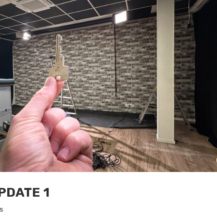
PDATE 1
s