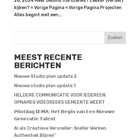
26, 2024 Meer behind the scenes? Lekker (verder)
kijken? « Vorige Pagina « Vorige Pagina Projecten
Alles begint met een...
Zoeken
MEEST RECENTE
BERICHTEN
Nieuwe Studio plan update 2
Nieuwe studio plan update 1
HELDERE COMMUNICATIE VOOR IEDEREEN:
OPNAMES VIDEOREEKS GEMEENTE WEERT
𝗣𝗶𝗹𝗼𝘁𝗱𝗮𝗴 𝗜𝗘𝗠𝗔: 𝗛𝗲𝘁 𝗕𝗲𝗴𝗶𝗻 𝘃𝗮𝗻 𝗘𝗲𝗻 𝗡𝗶𝗲𝘂𝘄𝗲
𝗚𝗲𝗻𝗲𝗿𝗮𝘁𝗶𝗲 𝗧𝗮𝗹𝗲𝗻𝘁
AI als Creatieve Versneller: Sneller Werken,
Authentiek Blijven”