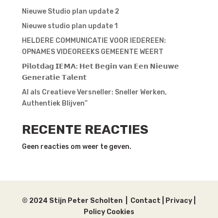
Nieuwe Studio plan update 2
Nieuwe studio plan update 1
HELDERE COMMUNICATIE VOOR IEDEREEN:
OPNAMES VIDEOREEKS GEMEENTE WEERT
𝗣𝗶𝗹𝗼𝘁𝗱𝗮𝗴 𝗜𝗘𝗠𝗔: 𝗛𝗲𝘁 𝗕𝗲𝗴𝗶𝗻 𝘃𝗮𝗻 𝗘𝗲𝗻 𝗡𝗶𝗲𝘂𝘄𝗲
𝗚𝗲𝗻𝗲𝗿𝗮𝘁𝗶𝗲 𝗧𝗮𝗹𝗲𝗻𝘁
AI als Creatieve Versneller: Sneller Werken,
Authentiek Blijven”
RECENTE REACTIES
Geen reacties om weer te geven.
© 2024 Stijn Peter Scholten
|
Contact
|
Privacy |
Policy Cookies