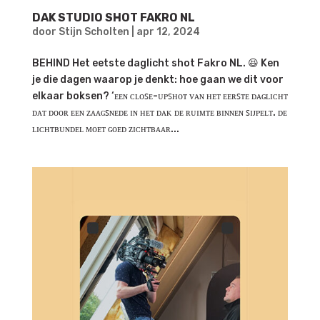
DAK STUDIO SHOT FAKRO NL
door
Stijn Scholten
|
apr 12, 2024
BEHIND Het eetste daglicht shot Fakro NL. 😆 Ken
je die dagen waarop je denkt: hoe gaan we dit voor
elkaar boksen? ‘ᴇᴇɴ ᴄʟᴏꜱᴇ-ᴜᴘꜱʜᴏᴛ ᴠᴀɴ ʜᴇᴛ ᴇᴇʀꜱᴛᴇ ᴅᴀɢʟɪᴄʜᴛ
ᴅᴀᴛ ᴅᴏᴏʀ ᴇᴇɴ ᴢᴀᴀɢꜱɴᴇᴅᴇ ɪɴ ʜᴇᴛ ᴅᴀᴋ ᴅᴇ ʀᴜɪᴍᴛᴇ ʙɪɴɴᴇɴ ꜱɪᴊᴘᴇʟᴛ. ᴅᴇ
ʟɪᴄʜᴛʙᴜɴᴅᴇʟ ᴍᴏᴇᴛ ɢᴏᴇᴅ ᴢɪᴄʜᴛʙᴀᴀʀ...