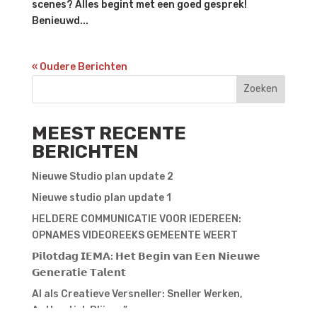
scenes? Alles begint met een goed gesprek!
Benieuwd...
« Oudere Berichten
Zoeken
MEEST RECENTE
BERICHTEN
Nieuwe Studio plan update 2
Nieuwe studio plan update 1
HELDERE COMMUNICATIE VOOR IEDEREEN:
OPNAMES VIDEOREEKS GEMEENTE WEERT
𝗣𝗶𝗹𝗼𝘁𝗱𝗮𝗴 𝗜𝗘𝗠𝗔: 𝗛𝗲𝘁 𝗕𝗲𝗴𝗶𝗻 𝘃𝗮𝗻 𝗘𝗲𝗻 𝗡𝗶𝗲𝘂𝘄𝗲
𝗚𝗲𝗻𝗲𝗿𝗮𝘁𝗶𝗲 𝗧𝗮𝗹𝗲𝗻𝘁
AI als Creatieve Versneller: Sneller Werken,
Authentiek Blijven”