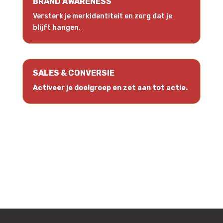
BRAND AWARENESS
Versterk je merkidentiteit en zorg dat je
blijft hangen.
SALES & CONVERSIE
Activeer je doelgroep en zet aan tot actie.